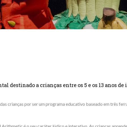
 destinado a crianças entre os 5 e os 13 anos de 
das crianças por ser um programa educativo baseado em três fer
ithmetic é o seu caráter lúdico e interativo. As crianças apren