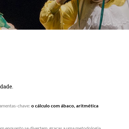
idade.
ramentas-chave:
o cálculo com ábaco, aritmética
dem enquanto se divertem, graças a uma metodologia