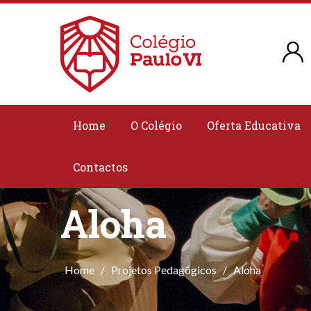
Home
O Colégio
Oferta Educativa
Contactos
Aloha
Home
/
Projetos Pedagógicos
/
Aloha