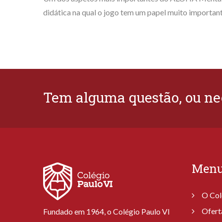
didática na qual o jogo tem um papel muito importan
Tem alguma questão, ou ne
Men
O Col
Ofert
Fundado em 1964, o Colégio Paulo VI