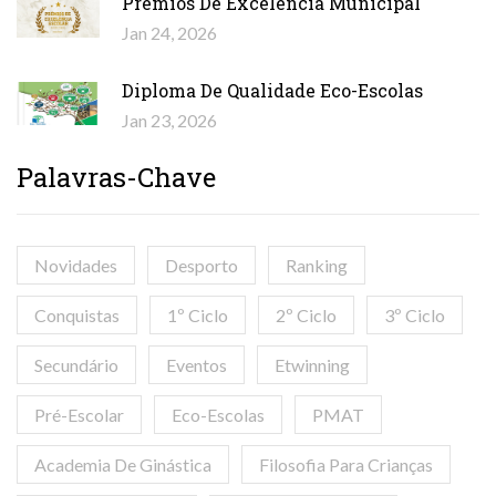
Prémios De Excelência Municipal
Jan 24, 2026
Diploma De Qualidade Eco-Escolas
Jan 23, 2026
Palavras-Chave
Novidades
Desporto
Ranking
Conquistas
1º Ciclo
2º Ciclo
3º Ciclo
Secundário
Eventos
Etwinning
Pré-Escolar
Eco-Escolas
PMAT
Academia De Ginástica
Filosofia Para Crianças