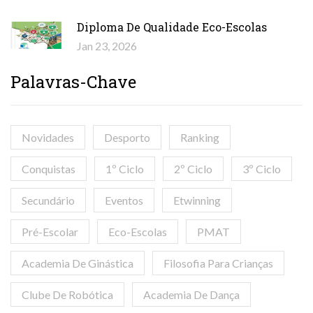
Diploma De Qualidade Eco-Escolas
Jan 23, 2026
Palavras-Chave
Novidades
Desporto
Ranking
Conquistas
1º Ciclo
2º Ciclo
3º Ciclo
Secundário
Eventos
Etwinning
Pré-Escolar
Eco-Escolas
PMAT
Academia De Ginástica
Filosofia Para Crianças
Clube De Robótica
Academia De Dança