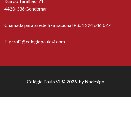
Rua do Taralhão, 71
4420-336 Gondomar
Chamada para a rede fixa nacional +351 224 646 027
E.
geral2@colegiopaulovi.com
Colégio Paulo VI © 2026. by
Nhdesign