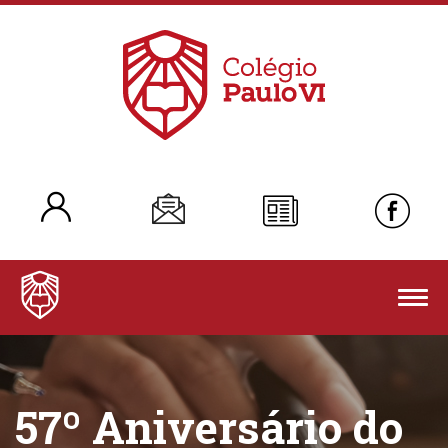
Togg
navig
57º Aniversário do